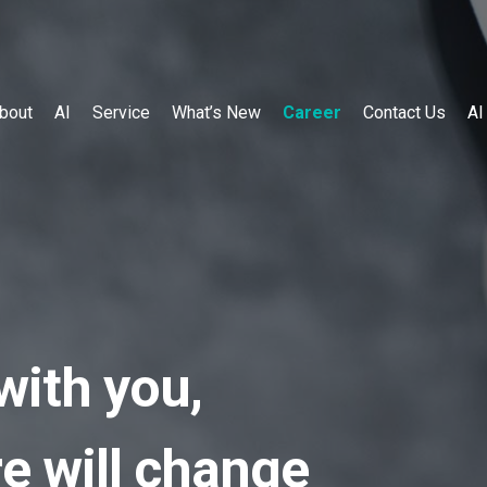
bout
AI
Service
What’s New
Career
Contact Us
A
with you,
re will change