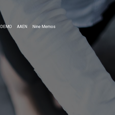
I DEMO
AAEN
Nine Memos