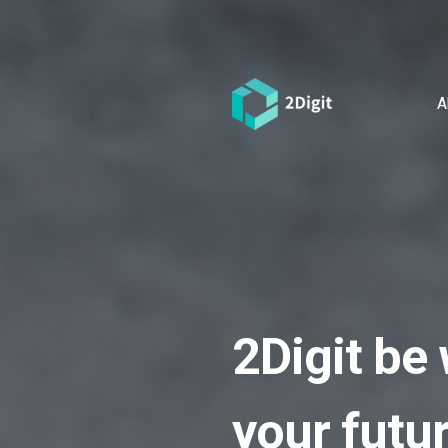
A
2Digit be 
your futu